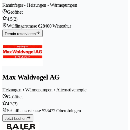
Kaminfeger • Heizungen • Wärmepumpen
Geöffnet
4.5
(2)
Wülflingerstrasse 62
8400 Winterthur
Termin reservieren
Max Waldvogel AG
Heizungen • Wärmepumpen • Alternativenergie
Geöffnet
4.3
(3)
Schaffhauserstrasse 52
8472 Oberohringen
Jetzt buchen