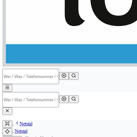
Netstal
Netstal