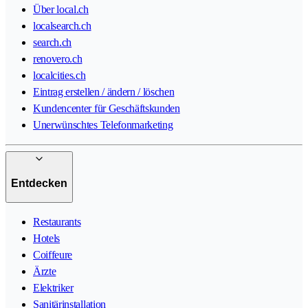
Über local.ch
localsearch.ch
search.ch
renovero.ch
localcities.ch
Eintrag erstellen / ändern / löschen
Kundencenter für Geschäftskunden
Unerwünschtes Telefonmarketing
Entdecken
Restaurants
Hotels
Coiffeure
Ärzte
Elektriker
Sanitärinstallation