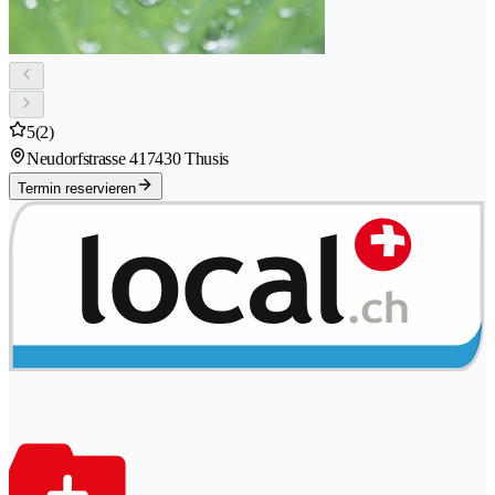
5
(2)
Neudorfstrasse 41
7430 Thusis
Termin reservieren