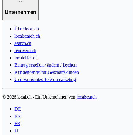
Unternehmen
Über local.ch
localsearch.ch
search.ch
renovero.ch
localcities.ch
Eintrag erstellen / ändern / löschen
Kundencenter für Geschäftskunden
Unerwünschtes Telefonmarketing
© 2026 local.ch - Ein Unternehmen von
localsearch
DE
EN
FR
IT