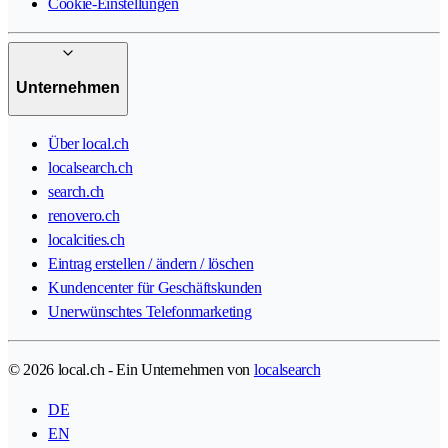
Cookie-Einstellungen
Unternehmen
Über local.ch
localsearch.ch
search.ch
renovero.ch
localcities.ch
Eintrag erstellen / ändern / löschen
Kundencenter für Geschäftskunden
Unerwünschtes Telefonmarketing
© 2026 local.ch - Ein Unternehmen von
localsearch
DE
EN