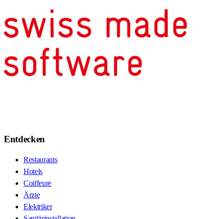
Entdecken
Restaurants
Hotels
Coiffeure
Ärzte
Elektriker
Sanitärinstallation