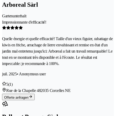
Arboreal Sàrl
Gartenunterhalt
Impressionnante d'efficacité!
Quelle énergie et quelle efficacité! Taille d'un vieux figuier, rabattage de
kiwis en friche, arrachage de lierre envahissant et remise en état d'un
jardin mal entretenu jusqu'ici: Arboreal a fait un travail remarquable! Le
tout en se montrant très disponible et à l'écoute. Le résultat est
impeccable: je recommande à 100%.
juil. 2025
• Anonymous user
5
(1)
Rue de la Chapelle 48
2035 Corcelles NE
Offerte anfragen