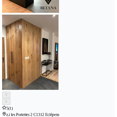
5
(1)
z.i les Portettes 2 C
1312 Eclépens