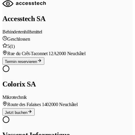
Accesstech SA
Behindertenhilfsmittel
Geschlossen
5
(1)
Rue du Crêt-Taconnet 12A
2000 Neuchâtel
Termin reservieren
Colorix SA
Mikrotechnik
Route des Falaises 140
2000 Neuchâtel
Jetzt buchen
Vasserot Informatique