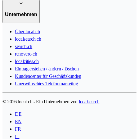
Unternehmen
Über local.ch
localsearch.ch
search.ch
renovero.ch
localcities.ch
Eintrag erstellen / ändern / löschen
Kundencenter für Geschäftskunden
Unerwünschtes Telefonmarketing
© 2026 local.ch - Ein Unternehmen von
localsearch
DE
EN
FR
IT