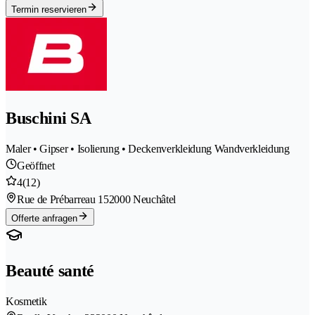
Termin reservieren
Buschini SA
Maler • Gipser • Isolierung • Deckenverkleidung Wandverkleidung
Geöffnet
4
(12)
Rue de Prébarreau 15
2000 Neuchâtel
Offerte anfragen
Beauté santé
Kosmetik