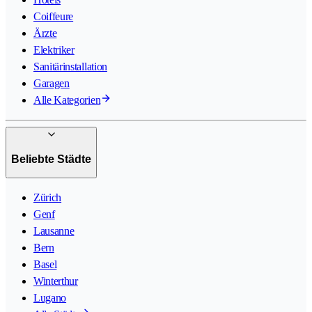
Coiffeure
Ärzte
Elektriker
Sanitärinstallation
Garagen
Alle Kategorien
Beliebte Städte
Zürich
Genf
Lausanne
Bern
Basel
Winterthur
Lugano