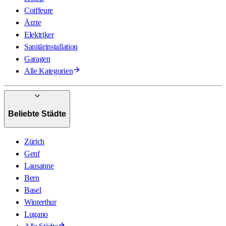
Coiffeure
Ärzte
Elektriker
Sanitärinstallation
Garagen
Alle Kategorien
Beliebte Städte
Zürich
Genf
Lausanne
Bern
Basel
Winterthur
Lugano