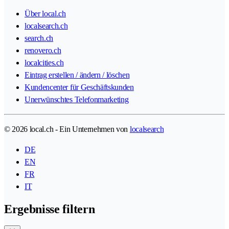
Über local.ch
localsearch.ch
search.ch
renovero.ch
localcities.ch
Eintrag erstellen / ändern / löschen
Kundencenter für Geschäftskunden
Unerwünschtes Telefonmarketing
© 2026 local.ch - Ein Unternehmen von
localsearch
DE
EN
FR
IT
Ergebnisse filtern