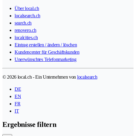
Über local.ch
localsearch.ch
search.ch
renovero.ch
localcities.ch
Eintrag erstellen / ändern / löschen
Kundencenter für Geschäftskunden
Unerwünschtes Telefonmarketing
© 2026 local.ch - Ein Unternehmen von
localsearch
DE
EN
FR
IT
Ergebnisse filtern