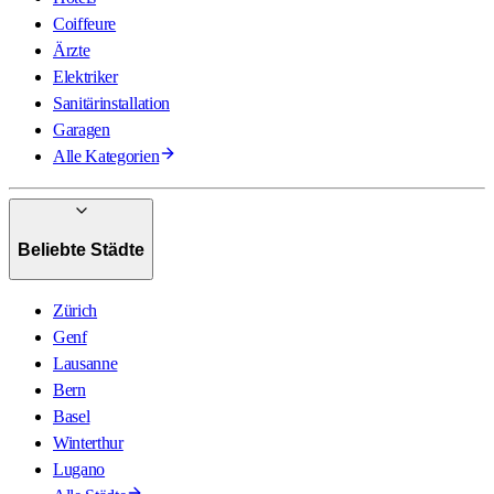
Coiffeure
Ärzte
Elektriker
Sanitärinstallation
Garagen
Alle Kategorien
Beliebte Städte
Zürich
Genf
Lausanne
Bern
Basel
Winterthur
Lugano