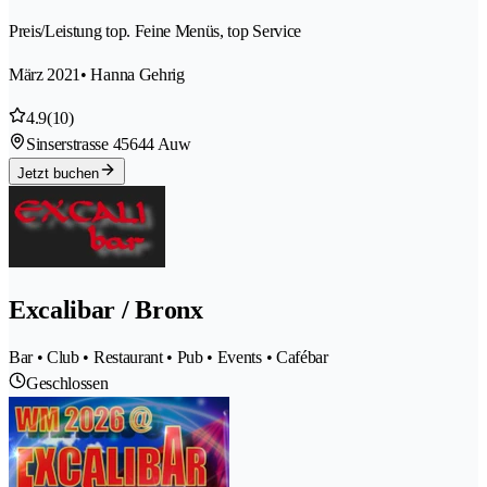
Preis/Leistung top. Feine Menüs, top Service
März 2021
• Hanna Gehrig
4.9
(10)
Sinserstrasse 4
5644 Auw
Jetzt buchen
Excalibar / Bronx
Bar • Club • Restaurant • Pub • Events • Cafébar
Geschlossen