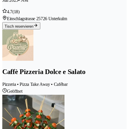
Juli 2025
• NM
4.7
(18)
Einschlagstrasse 2
5726 Unterkulm
Tisch reservieren
Caffè Pizzeria Dolce e Salato
Pizzeria • Pizza Take Away • Cafébar
Geöffnet