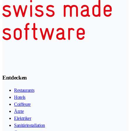
Entdecken
Restaurants
Hotels
Coiffeure
Ärzte
Elektriker
Sanitärinstallation