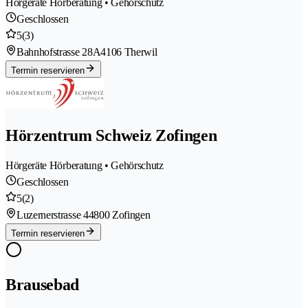
Hörgeräte Hörberatung • Gehörschutz
Geschlossen
5
(3)
Bahnhofstrasse 28A
4106 Therwil
Termin reservieren
Hörzentrum Schweiz Zofingen
Hörgeräte Hörberatung • Gehörschutz
Geschlossen
5
(2)
Luzernerstrasse 4
4800 Zofingen
Termin reservieren
Brausebad