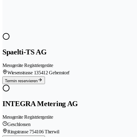
Spaelti-TS AG
Messgeräte Registriergeräte
Wiesenstrasse 13
5412 Gebenstorf
Termin reservieren
INTEGRA Metering AG
Messgeräte Registriergeräte
Geschlossen
Ringstrasse 75
4106 Therwil