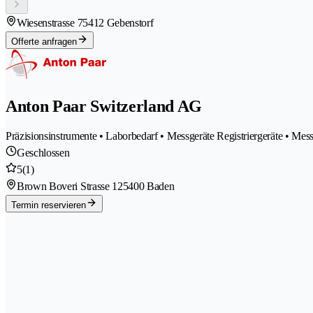
Wiesenstrasse 7
5412 Gebenstorf
Offerte anfragen
Anton Paar Switzerland AG
Präzisionsinstrumente • Laborbedarf • Messgeräte Registriergeräte • Me
Geschlossen
5
(1)
Brown Boveri Strasse 12
5400 Baden
Termin reservieren