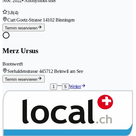
Nov. 2022
• Anonymous user
3.8
(4)
Curt Goetz-Strasse 1
4102 Binningen
Termin reservieren
Merz Ursus
Bootswerft
Seehaldenstrasse 44
5712 Beinwil am See
Termin reservieren
Weiter
1
5