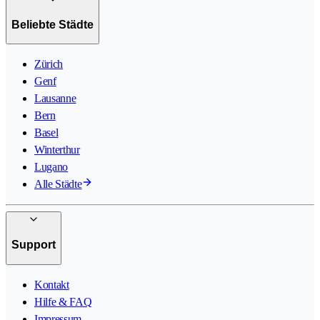
Beliebte Städte
Zürich
Genf
Lausanne
Bern
Basel
Winterthur
Lugano
Alle Städte
Support
Kontakt
Hilfe & FAQ
Impressum