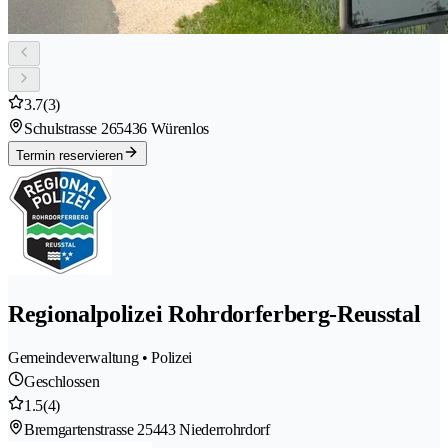
3.7
(3)
Schulstrasse 26
5436 Würenlos
Termin reservieren
Regionalpolizei Rohrdorferberg-Reusstal
Gemeindeverwaltung • Polizei
Geschlossen
1.5
(4)
Bremgartenstrasse 2
5443 Niederrohrdorf