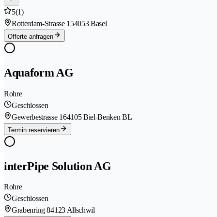
5
(1)
Rotterdam-Strasse 15
4053 Basel
Offerte anfragen
Aquaform AG
Rohre
Geschlossen
Gewerbestrasse 16
4105 Biel-Benken BL
Termin reservieren
interPipe Solution AG
Rohre
Geschlossen
Grabenring 8
4123 Allschwil