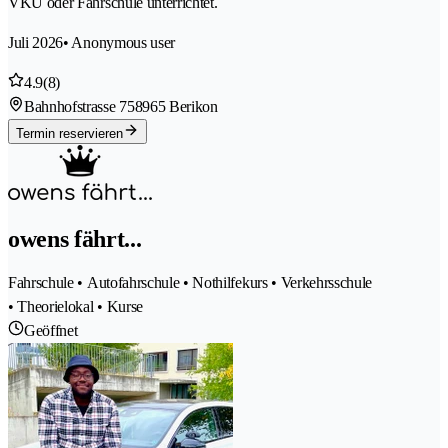
VKU oder Fahrschule unterrichtet.
Juli 2026
• Anonymous user
4.9
(8)
Bahnhofstrasse 75
8965 Berikon
Termin reservieren
owens fährt...
Fahrschule • Autofahrschule • Nothilfekurs • Verkehrsschule
• Theorielokal • Kurse
Geöffnet