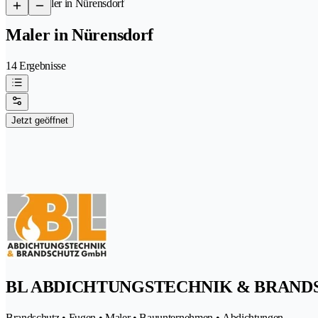
/
Maler in Nürensdorf
Maler in Nürensdorf
14 Ergebnisse
Jetzt geöffnet
BL ABDICHTUNGSTECHNIK & BRAND
Brandschutz • Fugen • Maler • Bauunternehmen • Abdichtungen