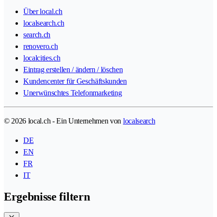
Über local.ch
localsearch.ch
search.ch
renovero.ch
localcities.ch
Eintrag erstellen / ändern / löschen
Kundencenter für Geschäftskunden
Unerwünschtes Telefonmarketing
© 2026 local.ch - Ein Unternehmen von
localsearch
DE
EN
FR
IT
Ergebnisse filtern