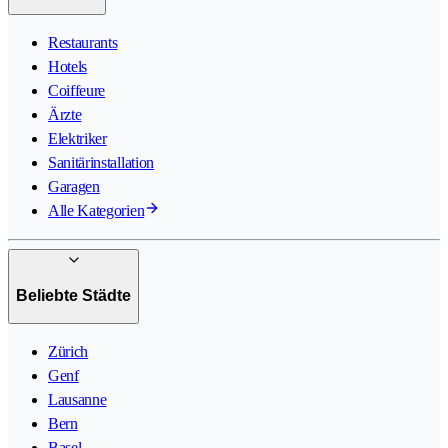
Restaurants
Hotels
Coiffeure
Ärzte
Elektriker
Sanitärinstallation
Garagen
Alle Kategorien
Beliebte Städte
Zürich
Genf
Lausanne
Bern
Basel