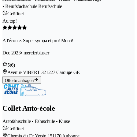
• Berufsfachschule Berufsschule
Geöffnet
Au top!
A l'écoute. Super sympa et pro! Merci!
Dec 2023
• mercierblaster
5
(6)
Avenue VIBERT 32
1227 Carouge GE
Offerte anfragen
Collet Auto-école
Autofahrschule • Fahrschule • Kurse
Geöffnet
Chemin du Dr Yersin 15
1170 Aubonne