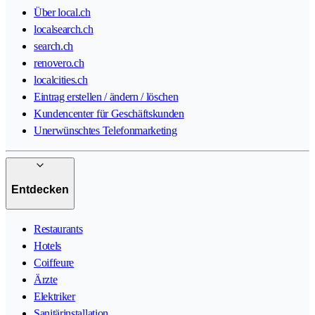
Über local.ch
localsearch.ch
search.ch
renovero.ch
localcities.ch
Eintrag erstellen / ändern / löschen
Kundencenter für Geschäftskunden
Unerwünschtes Telefonmarketing
Entdecken
Restaurants
Hotels
Coiffeure
Ärzte
Elektriker
Sanitärinstallation