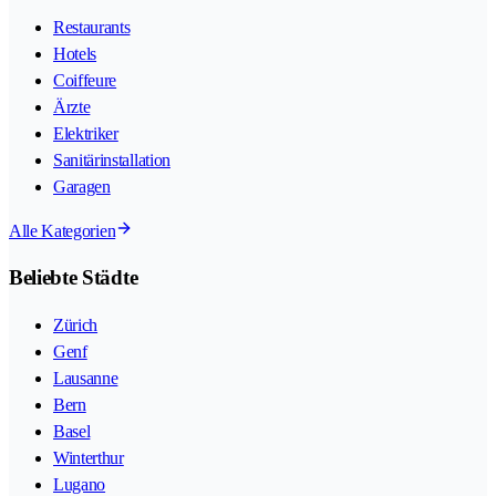
Restaurants
Hotels
Coiffeure
Ärzte
Elektriker
Sanitärinstallation
Garagen
Alle Kategorien
Beliebte Städte
Zürich
Genf
Lausanne
Bern
Basel
Winterthur
Lugano