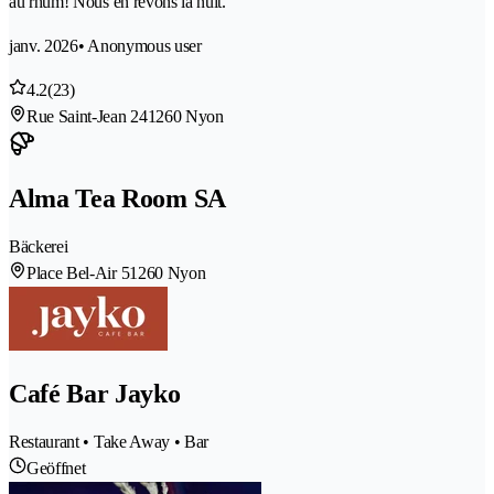
au rhum! Nous en rêvons la nuit.
janv. 2026
• Anonymous user
4.2
(23)
Rue Saint-Jean 24
1260 Nyon
Alma Tea Room SA
Bäckerei
Place Bel-Air 5
1260 Nyon
Café Bar Jayko
Restaurant • Take Away • Bar
Geöffnet