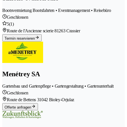
Bootsvermietung Bootsfahrten • Eventmanagement • Reisebüro
Geschlossen
5
(1)
Route de l'Ancienne scierie 8
1263 Crassier
Termin reservieren
Menétrey SA
Gartenbau und Gartenpflege • Gartengestaltung • Gartenunterhalt
Geschlossen
Route de Bettens 3
1042 Bioley-Orjulaz
Offerte anfragen