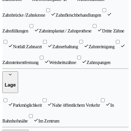
Zahnbrücke /Zahnkrone
Zahnfleischbehandlungen
Zahnfüllungen
Zahnimplantat / Zahnprothese
Dritte Zähne
Notfall Zahnarzt
Zahnerhaltung
Zahnreinigung
Zahnsteinentfernung
Weisheitszähne
Zahnspangen
Lage
Parkmöglichkeit
Nahe öffentlichem Verkehr
In
Bahnhofsnähe
Im Zentrum