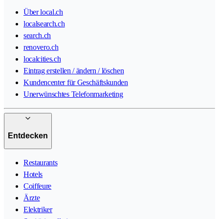
Über local.ch
localsearch.ch
search.ch
renovero.ch
localcities.ch
Eintrag erstellen / ändern / löschen
Kundencenter für Geschäftskunden
Unerwünschtes Telefonmarketing
Entdecken
Restaurants
Hotels
Coiffeure
Ärzte
Elektriker