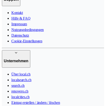
Kontakt
Hilfe & FAQ
Impressum
Nutzungsbedingungen
Datenschutz
Cookie-Einstellungen
Unternehmen
Über local.ch
localsearch.ch
search.ch
renovero.ch
localcities.ch
Eintrag erstellen / ändern / löschen