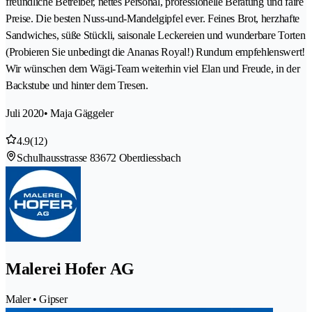
freundliche Betreiber, nettes Personal, professionelle Beratung und faire
Preise. Die besten Nuss-und-Mandelgipfel ever. Feines Brot, herzhafte
Sandwiches, süße Stückli, saisonale Leckereien und wunderbare Torten
(Probieren Sie unbedingt die Ananas Royal!) Rundum empfehlenswert!
Wir wünschen dem Wägi-Team weiterhin viel Elan und Freude, in der
Backstube und hinter dem Tresen.
Juli 2020
• Maja Gäggeler
4.9
(12)
Schulhausstrasse 8
3672 Oberdiessbach
Malerei Hofer AG
Maler • Gipser