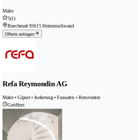
Maler
5
(1)
Buechmatt 9
3615 Heimenschwand
Offerte anfragen
Refa Reymondin AG
Maler • Gipser • Isolierung • Fassaden • Renovation
Geöffnet