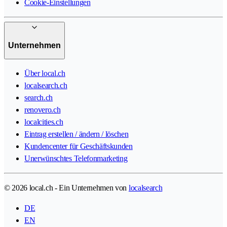
Cookie-Einstellungen
Unternehmen
Über local.ch
localsearch.ch
search.ch
renovero.ch
localcities.ch
Eintrag erstellen / ändern / löschen
Kundencenter für Geschäftskunden
Unerwünschtes Telefonmarketing
© 2026 local.ch - Ein Unternehmen von
localsearch
DE
EN