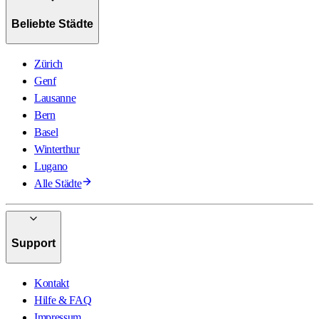
Beliebte Städte
Zürich
Genf
Lausanne
Bern
Basel
Winterthur
Lugano
Alle Städte
Support
Kontakt
Hilfe & FAQ
Impressum