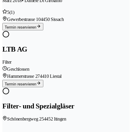
März 2018
• Daniele Di Girolamo
5
(1)
Gewerbestrasse 10
4450 Sissach
Termin reservieren
LTB AG
Filter
Geschlossen
Hammerstrasse 27
4410 Liestal
Termin reservieren
Filter- und Spezialgläser
Schönenbergweg 25
4452 Itingen