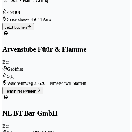
Mar 2021
• Hanna Gehrig
4.9
(10)
Sinserstrasse 4
5644 Auw
Jetzt buchen
Arvenstube Füür & Flamme
Bar
Geöffnet
5
(1)
Waldheimweg 2
5626 Hermetschwil-Staffeln
Termin reservieren
NL BT Bar GmbH
Bar