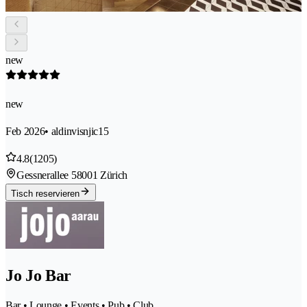
new
new
Feb 2026
• aldinvisnjic15
4.8
(1205)
Gessnerallee 5
8001 Zürich
Tisch reservieren
Jo Jo Bar
Bar • Lounge • Events • Pub • Club