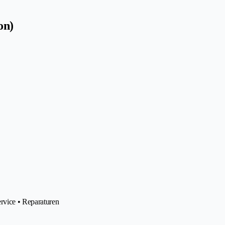
on)
rvice • Reparaturen