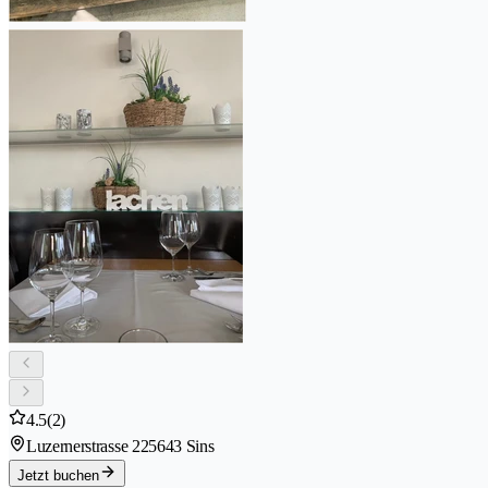
4.5
(2)
Luzernerstrasse 22
5643 Sins
Jetzt buchen