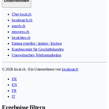
Unternehmen
Über local.ch
localsearch.ch
search.ch
renovero.ch
localcities.ch
Eintrag erstellen / ändern / löschen
Kundencenter für Geschäftskunden
Unerwünschtes Telefonmarketing
© 2026 local.ch - Ein Unternehmen von
localsearch
DE
EN
FR
IT
Ergebnisse filtern