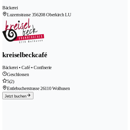
Bäckerei
Luzernstrasse 35
6208 Oberkirch LU
kreiselbeckcafé
Bäckerei • Café • Confiserie
Geschlossen
5
(2)
Entlebucherstrasse 2
6110 Wolhusen
Jetzt buchen