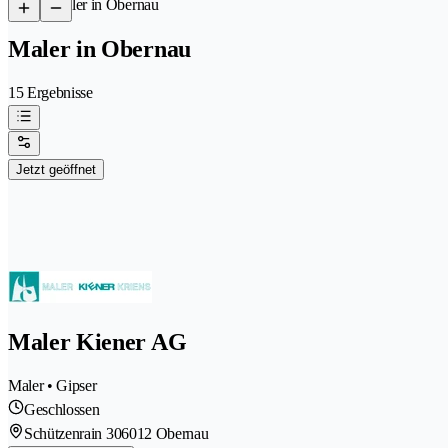
/
Maler in Obernau
Maler in Obernau
15 Ergebnisse
Jetzt geöffnet
Maler Kiener AG
Maler • Gipser
Geschlossen
Schützenrain 30
6012 Obernau