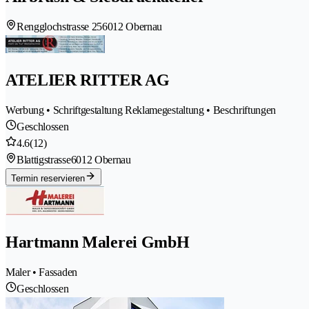
Rengglochstrasse 25
6012 Obernau
ATELIER RITTER AG
Werbung • Schriftgestaltung Reklamegestaltung • Beschriftungen
Geschlossen
4.6
(12)
Blattigstrasse
6012 Obernau
Termin reservieren
Hartmann Malerei GmbH
Maler • Fassaden
Geschlossen