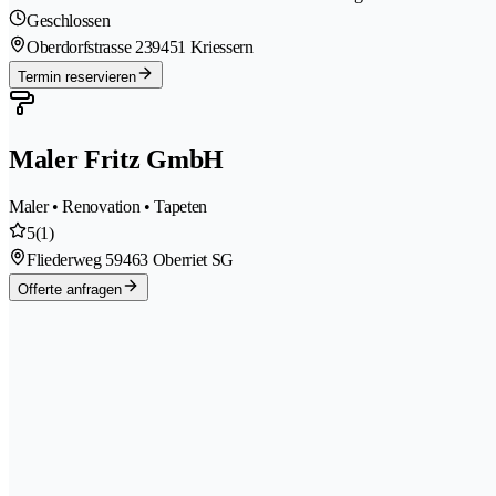
Geschlossen
Oberdorfstrasse 23
9451 Kriessern
Termin reservieren
Maler Fritz GmbH
Maler • Renovation • Tapeten
5
(1)
Fliederweg 5
9463 Oberriet SG
Offerte anfragen