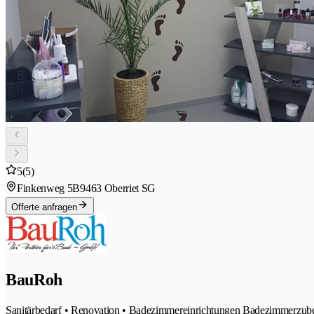
5
(5)
Finkenweg 5B
9463 Oberriet SG
Offerte anfragen
BauRoh
Sanitärbedarf • Renovation • Badezimmereinrichtungen Badezimmerzub