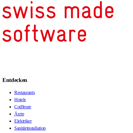
Entdecken
Restaurants
Hotels
Coiffeure
Ärzte
Elektriker
Sanitärinstallation