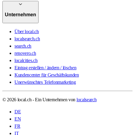
Unternehmen
Über local.ch
localsearch.ch
search.ch
renovero.ch
localcities.ch
Eintrag erstellen / ändern / löschen
Kundencenter für Geschäftskunden
Unerwünschtes Telefonmarketing
© 2026 local.ch - Ein Unternehmen von
localsearch
DE
EN
FR
IT