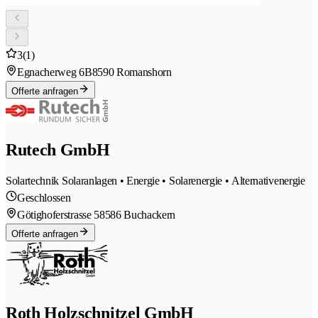
3
(1)
Egnacherweg 6B
8590 Romanshorn
Offerte anfragen
Rutech GmbH
Solartechnik Solaranlagen • Energie • Solarenergie • Alternativenergie
Geschlossen
Götighoferstrasse 5
8586 Buchackern
Offerte anfragen
Roth Holzschnitzel GmbH