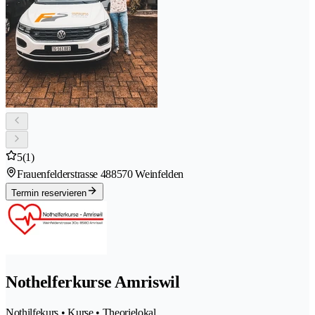
5
(1)
Frauenfelderstrasse 48
8570 Weinfelden
Termin reservieren
Nothelferkurse Amriswil
Nothilfekurs • Kurse • Theorielokal