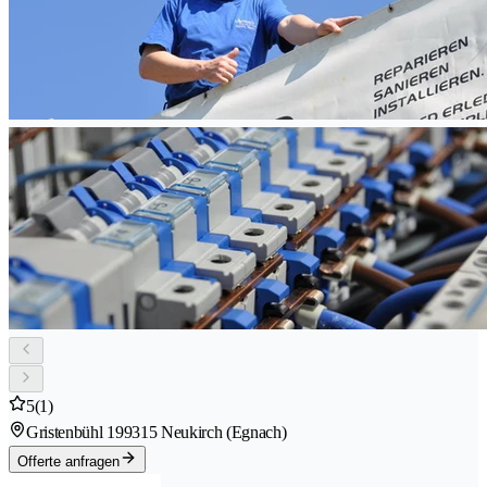
5
(1)
Gristenbühl 19
9315 Neukirch (Egnach)
Offerte anfragen