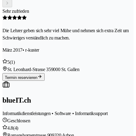
Sehr zufrieden
Die Lehrer geben sich sehr viel Mühe und nehmen sich extra Zeit um
Schwieriges verständlich zu machen.
März 2017
• r-kuster
5
(1)
St. Leonhard-Strasse 35
9000 St. Gallen
Termin reservieren
blueIT.ch
Informatikdienstleistungen • Software • Informatiksupport
Geschlossen
4.8
(4)
Romanshornerstrasse 90
9320 Arbon