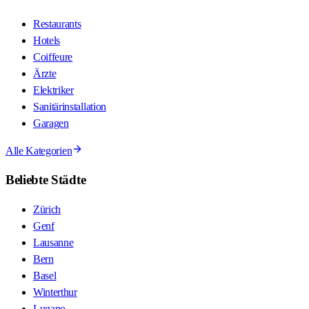
Restaurants
Hotels
Coiffeure
Ärzte
Elektriker
Sanitärinstallation
Garagen
Alle Kategorien
Beliebte Städte
Zürich
Genf
Lausanne
Bern
Basel
Winterthur
Lugano