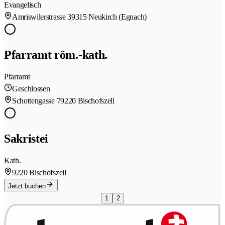
Evangelisch
Amriswilerstrasse 3
9315 Neukirch (Egnach)
Pfarramt röm.-kath.
Pfarramt
Geschlossen
Schottengasse 7
9220 Bischofszell
Sakristei
Kath.
9220 Bischofszell
Jetzt buchen
1
2