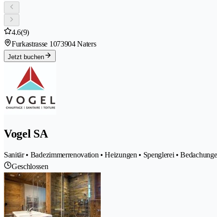
4.6
(9)
Furkastrasse 107
3904 Naters
Jetzt buchen
Vogel SA
Sanitär • Badezimmerrenovation • Heizungen • Spenglerei • Bedachungen
Geschlossen