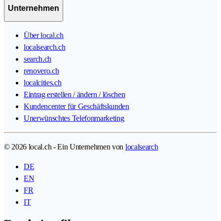
Unternehmen
Über local.ch
localsearch.ch
search.ch
renovero.ch
localcities.ch
Eintrag erstellen / ändern / löschen
Kundencenter für Geschäftskunden
Unerwünschtes Telefonmarketing
© 2026 local.ch - Ein Unternehmen von
localsearch
DE
EN
FR
IT