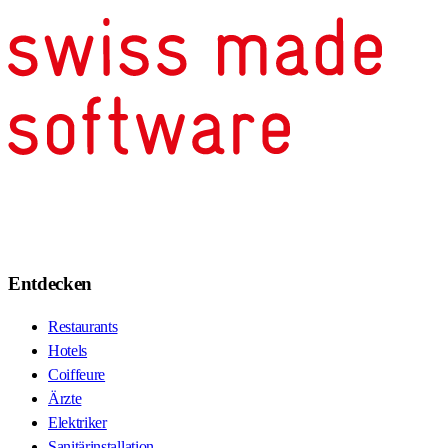
Entdecken
Restaurants
Hotels
Coiffeure
Ärzte
Elektriker
Sanitärinstallation