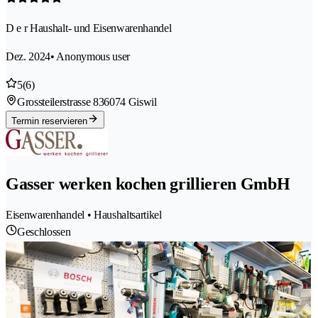
D e r Haushalt- und Eisenwarenhandel
Dez. 2024
• Anonymous user
5
(6)
Grossteilerstrasse 83
6074 Giswil
Termin reservieren
Gasser werken kochen grillieren GmbH
Eisenwarenhandel • Haushaltsartikel
Geschlossen