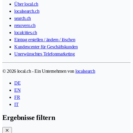
Über local.ch
localsearch.ch
search.ch
renovero.ch
localcities.ch
Eintrag erstellen / ändern / löschen
Kundencenter für Geschäftskunden
Unerwünschtes Telefonmarketing
© 2026 local.ch - Ein Unternehmen von
localsearch
DE
EN
FR
IT
Ergebnisse filtern