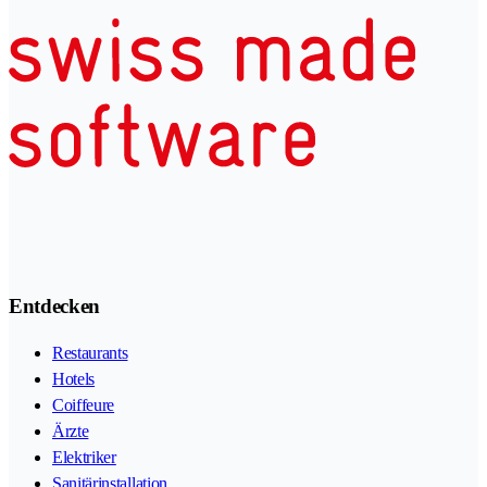
Entdecken
Restaurants
Hotels
Coiffeure
Ärzte
Elektriker
Sanitärinstallation