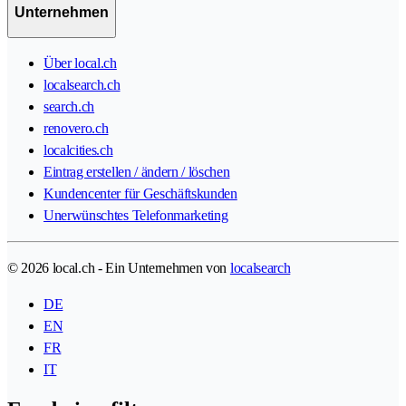
Unternehmen
Über local.ch
localsearch.ch
search.ch
renovero.ch
localcities.ch
Eintrag erstellen / ändern / löschen
Kundencenter für Geschäftskunden
Unerwünschtes Telefonmarketing
© 2026 local.ch - Ein Unternehmen von
localsearch
DE
EN
FR
IT