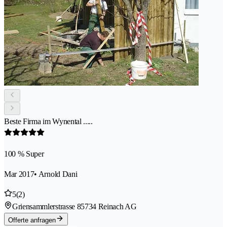
Beste Firma im Wynental .....
100 % Super
Mar 2017
• Arnold Dani
5
(2)
Griensammlerstrasse 8
5734 Reinach AG
Offerte anfragen