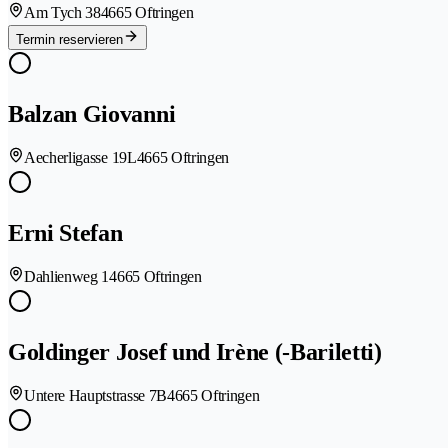
Am Tych 38
4665 Oftringen
Termin reservieren
Balzan Giovanni
Aecherligasse 19L
4665 Oftringen
Erni Stefan
Dahlienweg 1
4665 Oftringen
Goldinger Josef und Irène (-Bariletti)
Untere Hauptstrasse 7B
4665 Oftringen