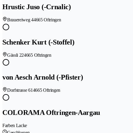
Hrustic Juso (-Crnalic)
Brauereiweg 4
4665 Oftringen
Schenker Kurt (-Stoffel)
Gässli 22
4665 Oftringen
von Aesch Arnold (-Pfister)
Dorfstrasse 61
4665 Oftringen
COLORAMA Oftringen-Aargau
Farben Lacke
Geschlossen