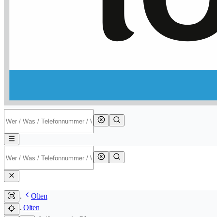
Olten
Olten